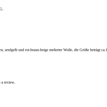
tG.
en, senfgelb und rot-braun-beige melierter Wolle, die Größe beträgt 
 a review.