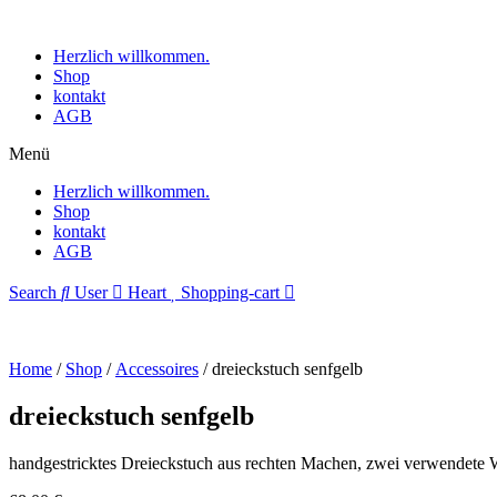
Herzlich willkommen.
Shop
kontakt
AGB
Menü
Herzlich willkommen.
Shop
kontakt
AGB
Search
User
Heart
Shopping-cart
Home
/
Shop
/
Accessoires
/ dreieckstuch senfgelb
dreieckstuch senfgelb
handgestricktes Dreieckstuch aus rechten Machen, zwei verwendete W